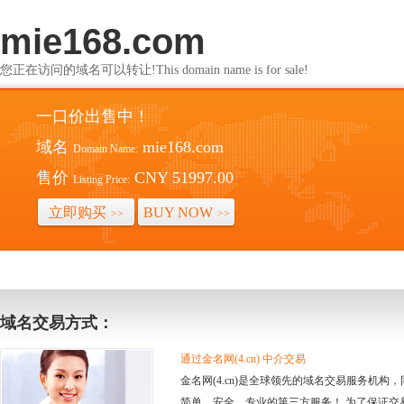
mie168.com
您正在访问的域名可以转让!This domain name is for sale!
一口价出售中！
域名
mie168.com
Domain Name:
售价
CNY 51997.00
Listing Price:
立即购买
BUY NOW
>>
>>
域名交易方式：
通过金名网(4.cn) 中介交易
金名网(4.cn)是全球领先的域名交易服务机
简单、安全、专业的第三方服务！ 为了保证交