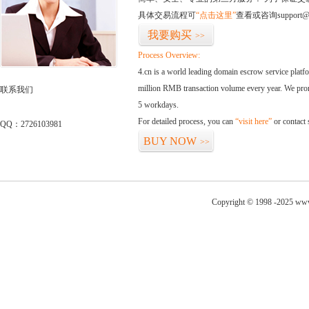
具体交易流程可
“点击这里”
查看或咨询support@
我要购买
>>
Process Overview:
4.cn is a world leading domain escrow service plat
million RMB transaction volume every year. We promi
联系我们
5 workdays.
For detailed process, you can
“visit here”
or contact
QQ：2726103981
BUY NOW
>>
Copyright © 1998 -2025 www