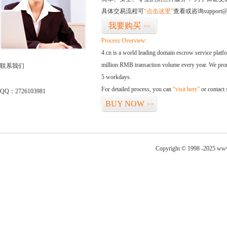
具体交易流程可
“点击这里”
查看或咨询support@
我要购买
>>
Process Overview:
4.cn is a world leading domain escrow service plat
million RMB transaction volume every year. We promi
联系我们
5 workdays.
For detailed process, you can
“visit here”
or contact
QQ：2726103981
BUY NOW
>>
Copyright © 1998 -2025 www