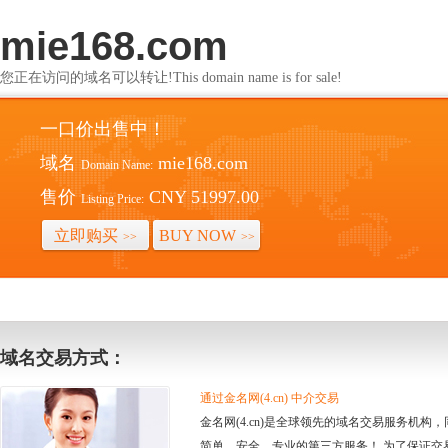
mie168.com
您正在访问的域名可以转让!This domain name is for sale!
一口价出售中！
域名
mie168.com
Domain Name:
售价
CNY 51997.00
Listing Price:
立即购买
BUY NOW
>>
>>
域名交易方式：
通过金名网(4.cn) 中介交易
金名网(4.cn)是全球领先的域名交易服务机
简单、安全、专业的第三方服务！ 为了保证交